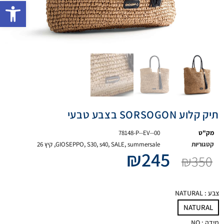
פתח 
תיק קלוע SORSOGON בצבע טבעי
מק"ט
78148-P--EV--00
קטגוריות
summersale
,
SALE
,
s40
,
S30
,
GIOSEPPO
,
קיץ 26
₪
245
₪
350
צבע
: NATURAL
NATURAL
מידה
: NO