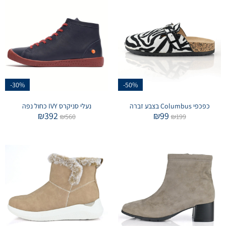
-30%
-50%
כפכפי Columbus בצבע זברה
נעלי סניקרס IVY כחול נפה
₪
392
₪
99
₪
560
₪
199