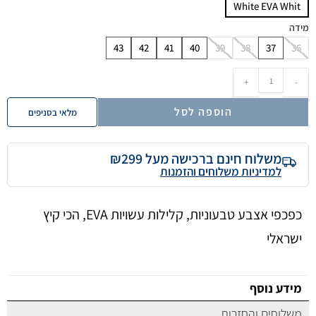
White EVA Whit
מידה
43
42
41
40
39
38
37
36
+
-
הוספה לסל
מלאי בסניפים
משלוח חינם ברכישה מעל ₪299
למדיניות משלוחים והזמנות
כפכפי אצבע טבעוניות, קלילות עשויות EVA, הכי קיץ
ישראלי
מידע נוסף
משלוחים והחזרות