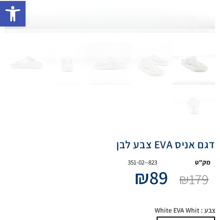
פתח 
דגם אניס EVA צבע לבן
מק"ט
351-02--823
₪
89
₪
179
צבע
: White EVA Whit