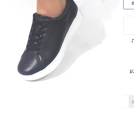
ם
ה
ע
ג