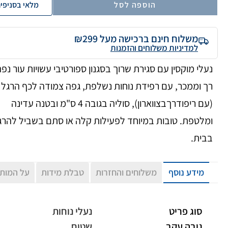
הוספה לסל
מלאי בסניפי
משלוח חינם ברכישה מעל ₪299
למדיניות משלוחים והזמנות
נעלי מוקסין עם סגירת שרוך בסגנון ספורטיבי עשויות עור נפ
רך וממכר, עם רפידת נוחות נשלפת, גפה צמודה לכף הרגל
(עם ריפודרךבצווארון), סוליה בגובה 4 ס"מ ובטנה עדינה
ומלטפת. טובות במיוחד לפעילות קלה או סתם בשביל להרג
בבית.
מידע נוסף
משלוחים והחזרות
טבלת מידות
על המות
סוג פריט
נעלי נוחות
גובה עקב
שטוח