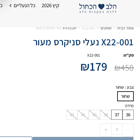
קיץ 2026
כל הנעליים
כל
עמוד הבית
>
מותגים
>
X22-001 נעלי סניקרס מעור
>
FITFLOP
X22-001 נעלי סניקרס מעור
מק"ט:
X22-001
₪
179
₪
450
צבע
: שחור
שחור
מידה
42
41
40
38
37
36
+
-