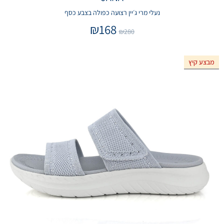
נעלי מרי ג׳יין רצועה כפולה בצבע כסף
₪
168
₪
280
מבצע קיץ
אזל המלאי