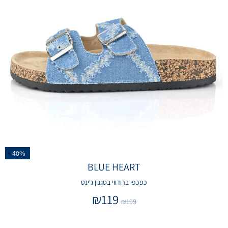
-40%
BLUE HEART
כפכפי ברודווי בסגנון ג'ינס
₪
119
₪
199