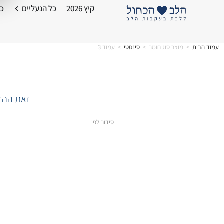
קיץ 2026
כל הנעליים
כל
עמוד הבית
>
מוצר סוג חומר
>
סינטטי
>
עמוד 3
זאת ההזד
סידור לפי