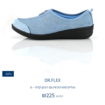
-50%
DR.FLEX
נעליים ספורטיביות עם רוכסן קדמי – מ
₪
225
₪
450