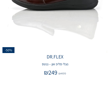
-50%
DR.FLEX
נעלי סליפ און – ננטס
₪
249
₪
499