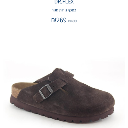
DR.FLEX
כפכף נוחות סגור
₪
269
₪
499