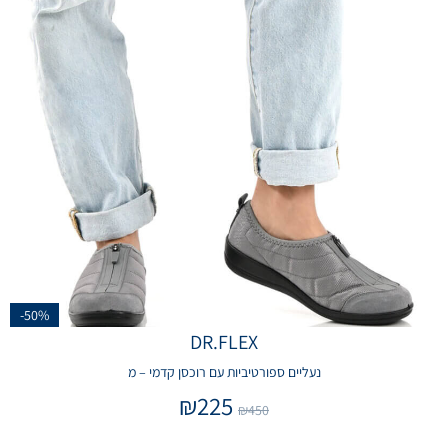
-50%
DR.FLEX
נעליים ספורטיביות עם רוכסן קדמי – מ
₪
225
₪
450