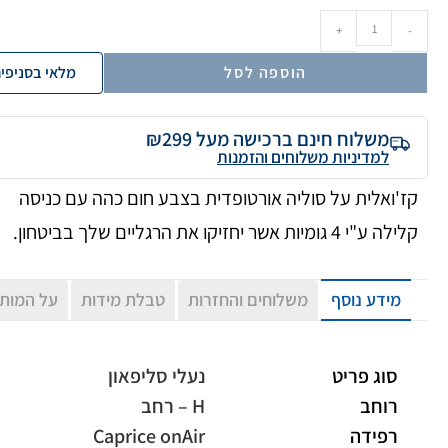
+
-
הוספה לסל
מלאי בסניפי
משלוח חינם ברכישה מעל ₪299
למדיניות משלוחים והזמנות
קז'ואלית על סוליה אורטופדית בצבע חום כהה עם כניסה
קלילה ע"י 4 גומיות אשר יחזיקו את הרגליים שלך בביטחון.
מידע נוסף
משלוחים והחזרות
טבלת מידות
על המות
סוג פריט
נעלי סליפאון
רוחב
H – רחב
רפידה
Caprice onAir