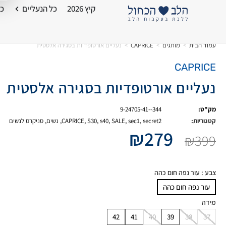
קיץ 2026
כל הנעליים
כל
עמוד הבית
>
מותגים
>
CAPRICE
>
נעליים אורטופדיות בסגירה אלסטית
CAPRICE
נעליים אורטופדיות בסגירה אלסטית
מק"ט:
9-24705-41--344
קטגוריות:
secret2
,
sec1
,
SALE
,
s40
,
S30
,
CAPRICE
,
נשים
,
סניקרס לנשים
₪
279
₪
399
צבע
: עור נפה חום כהה
עור נפה חום כהה
מידה
42
41
40
39
38
37