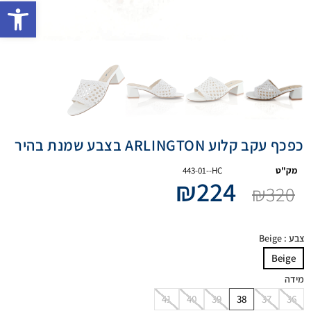
פתח 
כפכף עקב קלוע ARLINGTON בצבע שמנת בהיר
מק"ט
443-01--HC
₪
224
₪
320
צבע
: Beige
Beige
מידה
41
40
39
38
37
36