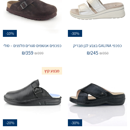
-10%
-30%
כפכפי GALINA בצבע לבן מבריק
כפכפים אנטומים סגורים מלפנים – סולי
₪
359
₪
245
₪
399
₪
350
מבצע קיץ
-20%
-30%