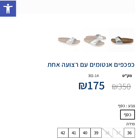
פתח 
כפכפים אנטומים עם רצועה אחת
מק"ט
301-14
₪
175
₪
350
צבע
: כסף
כסף
מידה
42
41
40
39
38
37
36