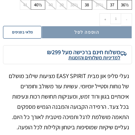
41
40½
40
39
38½
38
37½
37
36½
+
-
הוספה לסל
מלאי בסניפים
משלוח חינם ברכישה מעל ₪299
למדיניות משלוחים והזמנות
נעלי סליפ און מבית EASY SPIRIT מציעות שילוב מושלם
של נוחות וסטייל יומיומי. עשויות עור משולב וחומרים
איכותיים בגוון ורוד זמש, ומעניקות תחושת רכות ונעימות
בכל צעד. הרפידה הקבועה והמבנה הגמיש מספקים
התאמה מושלמת לרגל ותמיכה מיטבית לאורך כל היום.
נעליים שיקיות שמוסיפות ביטחון וקלילות לכל הופעה.