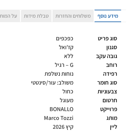
מידע נוסף
משלוחים והחזרות
טבלת מידות
על המות
סוג פריט
כפכפים
סגנון
קז'ואל
גובה עקב
ללא
רוחב
G – רגיל
רפידה
נוחות נשלפת
סוג חומר
משולב: עור/סינטטי
צבעוניות
כחול
חרטום
מעוגל
פרוייקט
BONALLO
מותג
Marco Tozzi
ליין
קיץ 2026