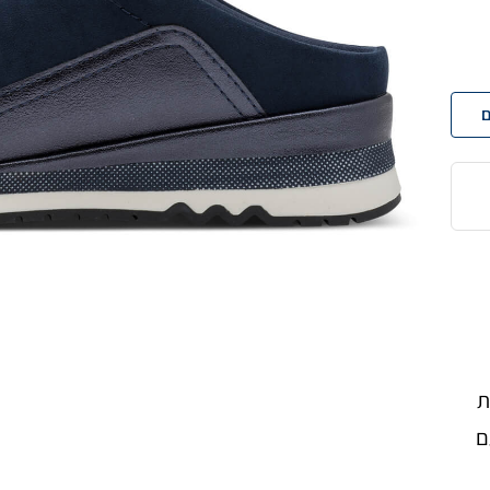
ם
ת
ם