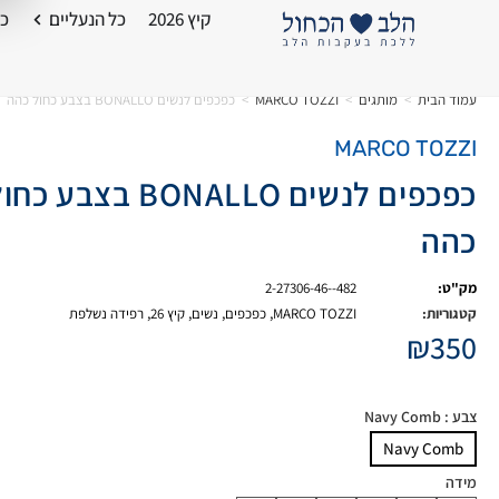
קיץ 2026
כל הנעליים
כל
עמוד הבית
>
מותגים
>
MARCO TOZZI
>
כפכפים לנשים BONALLO בצבע כחול כהה
MARCO TOZZI
כפכפים לנשים BONALLO בצבע כח
כהה
מק"ט:
2-27306-46--482
קטגוריות:
MARCO TOZZI
,
כפכפים
,
נשים
,
קיץ 26
,
רפידה נשלפת
₪
350
צבע
: Navy Comb
Navy Comb
מידה