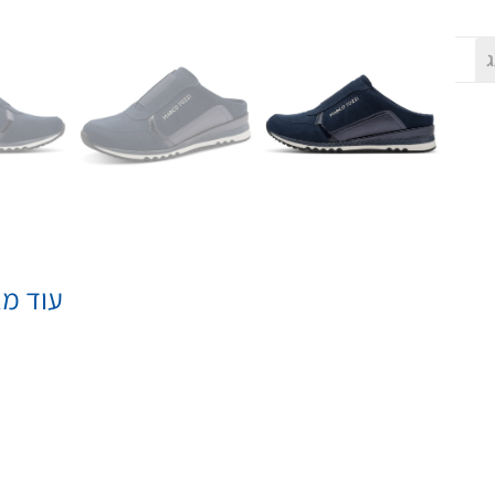
ג
עוד מא