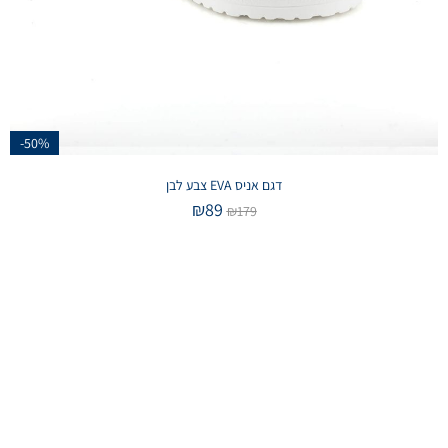
-50%
דגם אניס EVA צבע לבן
₪
89
₪
179