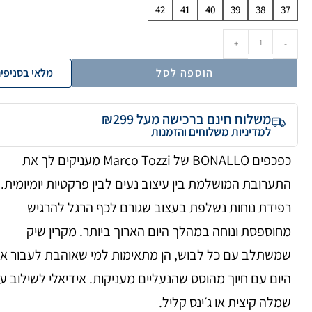
42
41
40
39
38
37
+
-
הוספה לסל
מלאי בסניפי
משלוח חינם ברכישה מעל ₪299
למדיניות משלוחים והזמנות
כפכפים BONALLO של Marco Tozzi מעניקים לך את
התערובת המושלמת בין עיצוב נעים לבין פרקטיות יומיומית.
רפידת נוחות נשלפת בעצוב שגורם לכף הרגל להרגיש
מחוספסת ונוחה במהלך היום הארוך ביותר. מקרין שיק
שמשתלב עם כל לבוש, הן מתאימות למי שאוהבת לעבור א
היום עם חיוך מהוסס שהנעליים מעניקות. אידיאלי לשילוב ע
שמלה קיצית או ג׳ינס קליל.