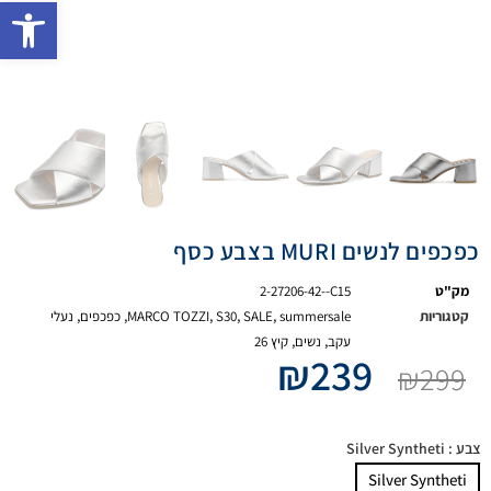
פתח 
כפכפים לנשים MURI בצבע כסף
מק"ט
2-27206-42--C15
קטגוריות
summersale
,
SALE
,
S30
,
MARCO TOZZI
,
כפכפים
,
נעלי
עקב
,
נשים
,
קיץ 26
₪
239
₪
299
צבע
: Silver Syntheti
Silver Syntheti