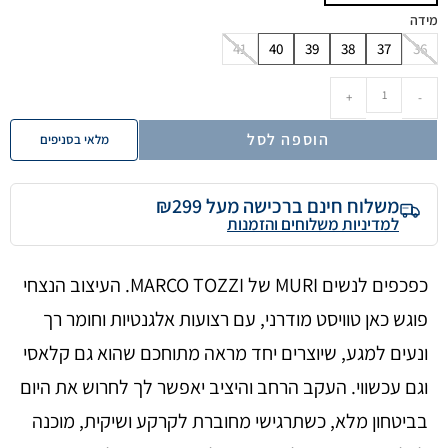
מידה
41
40
39
38
37
36
+
-
הוספה לסל
מלאי בסניפים
משלוח חינם ברכישה מעל ₪299
למדיניות משלוחים והזמנות
כפכפים לנשים MURI של MARCO TOZZI. העיצוב הנצחי
פוגש כאן טוויסט מודרני, עם רצועות אלגנטיות וחומר רך
ונעים למגע, שיוצרים יחד מראה מתוחכם שהוא גם קלאסי
וגם עכשווי. העקב הרחב והיציב יאפשר לך לחרוש את היום
בביטחון מלא, כשתרגישי מחוברת לקרקע ושיקית, מוכנה