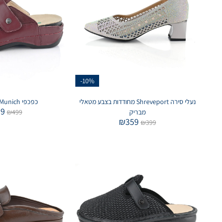
-10%
נעלי סירה Shreveport מחודדות בצבע מטאלי
כפכפי Munich בצבע בורדו
99
מבריק
499
₪
₪
359
₪
399