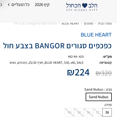
קיץ 2026
כל הנעליים
כל
עמוד הבית
>
מותגים
>
BLUE HEART
>
כפכפים סגורים Bangor בצבע חול
BLUE HEART
כפכפים סגורים BANGOR בצבע חול
מק"ט:
442-44--419
קטגוריות:
SALE
,
s40
,
S30
,
BLUE HEART
,
חורף 25/26
,
כפכפים
,
נשים
₪
224
₪
320
צבע
: Sand Nubuc
Sand Nubuc
מידה
40
39
38
37
36