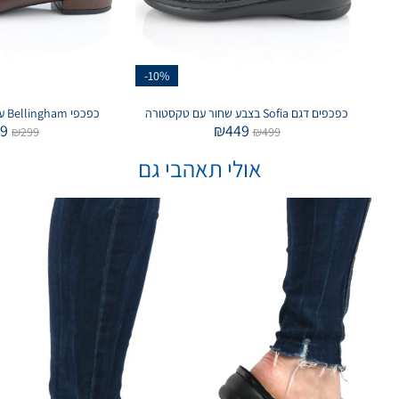
-10%
כפכפים דגם Sofia בצבע שחור עם טקסטורה
כפכפי Bellingham עם דיטייל בצבע חום
49
₪
449
₪
299
₪
499
אולי תאהבי גם