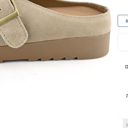
ם
ם
ג