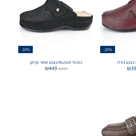
-10%
-20%
כפכפי Munich בצבע שחור קרוקו
₪
449
₪
3
₪
499