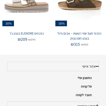
-30%
-30%
כפכפי Salt שתי רצועות – אבזם גדול
כפכפים ELENORE בצבע בז׳
בצבע חום נובוק
₪
209
₪
299
₪
315
₪
450
אזור אישי
החשבון שלי
סל קניות
מעבר לקופה