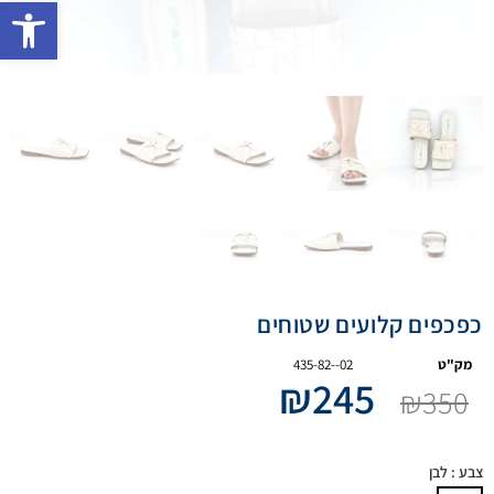
פתח 
כפכפים קלועים שטוחים
מק"ט
435-82--02
₪
245
₪
350
צבע
: לבן