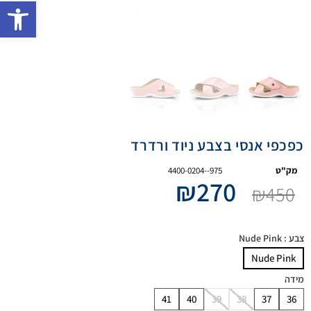
פתח 
כפכפי אנסי בצבע ניוד ורדרד
מק"ט
4400-0204--975
₪
270
₪
450
צבע
: Nude Pink
Nude Pink
מידה
41
40
39
38
37
36