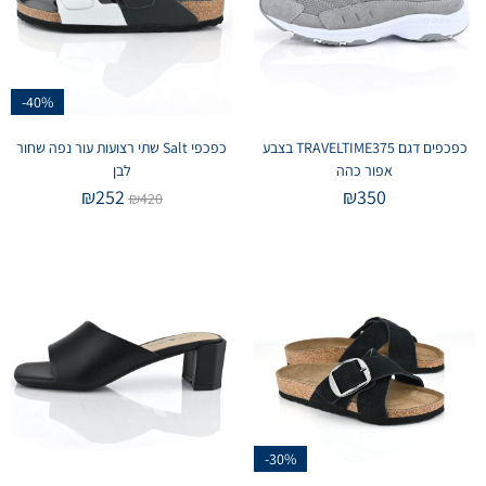
-40%
כפכפים דגם TRAVELTIME375 בצבע
כפכפי Salt שתי רצועות עור נפה שחור
אפור כהה
לבן
₪
252
₪
350
₪
420
-30%