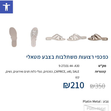
פתח 
כפכפי רצועות משתלבות בצבע מטאלי
מק"ט
9-27101-44--A30
קטגוריות
SALE
,
s40
,
CAPRICE
,
כפכפים
,
נעלי כלות חגים ואירועים
,
נשים
,
קיץ
₪
210
₪
350
צבע
: Platin Metal
Platin Metal