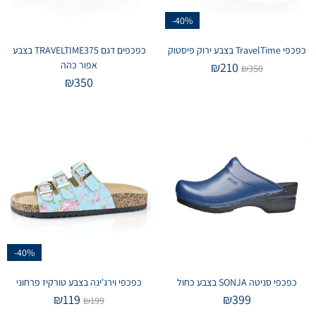
-40%
כפכפי TravelTime בצבע ירוק פיסטוק
כפכפים דגם TRAVELTIME375 בצבע
אפור כהה
₪
210
₪
350
₪
350
-40%
כפכפי סניטה SONJA בצבע כחול
כפכפי וירג'ינה בצבע טורקיז פרחוני
₪
119
₪
399
₪
199