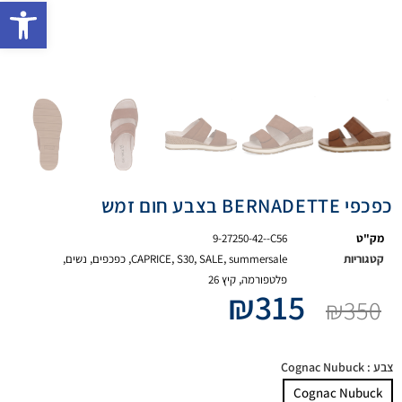
פתח 
כפכפי BERNADETTE בצבע חום זמש
מק"ט
9-27250-42--C56
קטגוריות
summersale
,
SALE
,
S30
,
CAPRICE
,
כפכפים
,
נשים
,
פלטפורמה
,
קיץ 26
₪
315
₪
350
צבע
: Cognac Nubuck
Cognac Nubuck