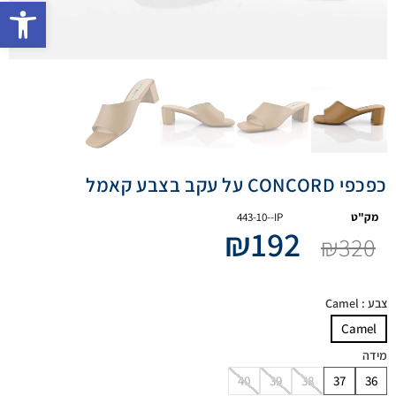
פתח 
כפכפי CONCORD על עקב בצבע קאמל
מק"ט
443-10--IP
₪
192
₪
320
צבע
: Camel
Camel
מידה
40
39
38
37
36