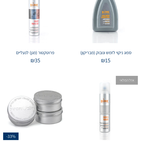
ספוג ניקוי לזמש ונובוק (מבריקון)
פרוטקטור (מגן) לנעליים
₪
35
₪
15
אזל המלאי
-33%