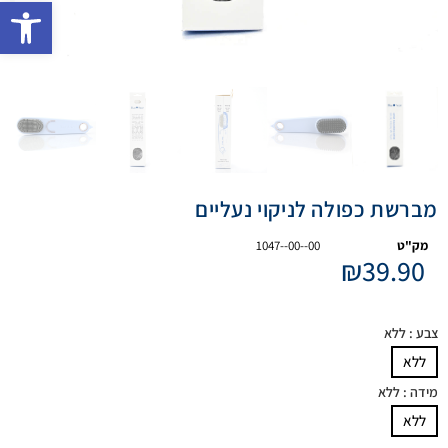
פתח 
מברשת כפולה לניקוי נעליים
מק"ט
1047--00--00
₪
39.90
צבע
: ללא
ללא
מידה
: ללא
ללא