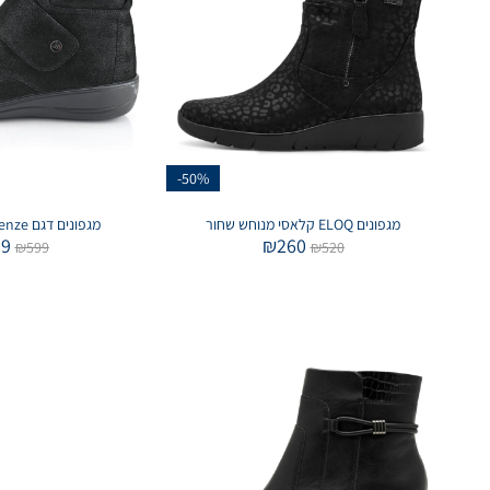
-50%
מגפונים ELOQ קלאסי מנוחש שחור
מגפונים דגם Firenze בצבע שחור
39
₪
260
₪
599
₪
520