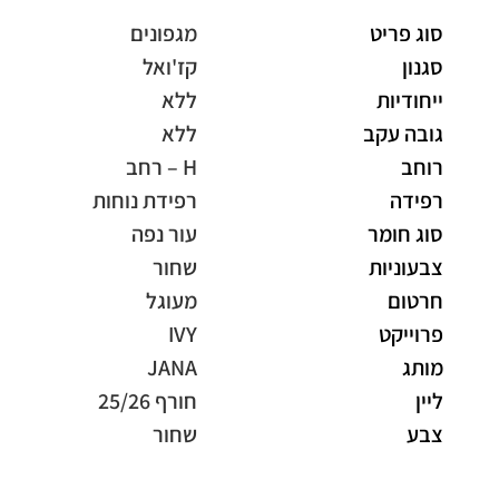
סוג פריט
מגפונים
סגנון
קז'ואל
ייחודיות
ללא
גובה עקב
ללא
רוחב
H – רחב
רפידה
רפידת נוחות
סוג חומר
עור נפה
צבעוניות
שחור
חרטום
מעוגל
פרוייקט
IVY
מותג
JANA
ליין
חורף 25/26
צבע
שחור