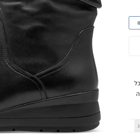
ם
כל
ה
ג