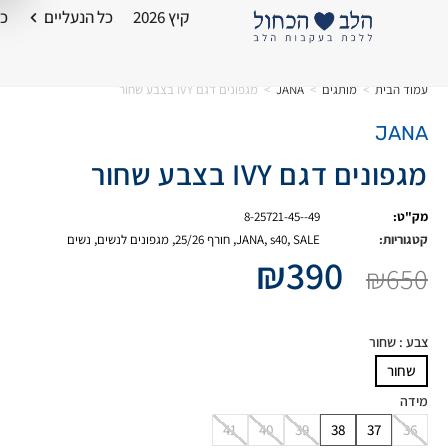
קיץ 2026
כל הנעליים
כל
עמוד הבית
>
מותגים
>
JANA
>
מגפונים דגם IVY בצבע שחור
JANA
מגפונים דגם IVY בצבע שחור
מק"ט:
8-25721-45--49
קטגוריות:
SALE
,
s40
,
JANA
,
חורף 25/26
,
מגפונים לנשים
,
נשים
₪
390
₪
650
צבע
: שחור
שחור
מידה
41
40
39
38
37
36