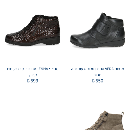
מגפוני VERA סגירת סקוטש עור נפה
מגפוני JENNA עם רוכסן בצבע חום
שחור
קרוקו
₪
699
₪
650