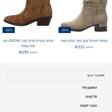
-66%
-30%
מגפוני זמש על עקב נמוך בצבע טאופ
מגפוני בוקרים שרוול קצר LENZING עור
זמש קאמל
₪
315
₪
450
₪
199
₪
599
אזור אישי
החשבון שלי
סל קניות
מעבר לקופה