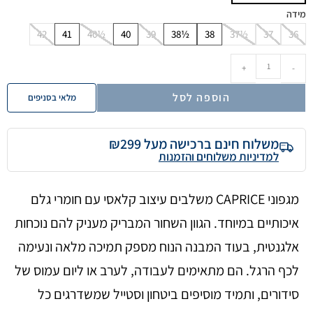
מידה
42
41
40½
40
39
38½
38
37½
37
36
+
-
הוספה לסל
מלאי בסניפים
משלוח חינם ברכישה מעל ₪299
למדיניות משלוחים והזמנות
מגפוני CAPRICE משלבים עיצוב קלאסי עם חומרי גלם
איכותיים במיוחד. הגוון השחור המבריק מעניק להם נוכחות
אלגנטית, בעוד המבנה הנוח מספק תמיכה מלאה ונעימה
לכף הרגל. הם מתאימים לעבודה, לערב או ליום עמוס של
סידורים, ותמיד מוסיפים ביטחון וסטייל שמשדרגים כל