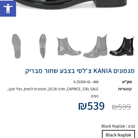
פתח 
מגפונים KANIA צ'לסי בצבע שחור מבריק
מק"ט
9-25304-41--466
קטגוריות
SALE
,
S30
,
CAPRICE
,
חורף 25/26
,
מגפונים לנשים
,
נעלי עקב
,
נשים
₪
539
₪
599
צבע
: Black Naplak
Black Naplak