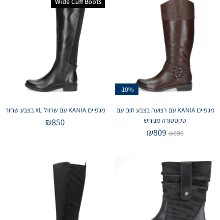
Wide Cuff Boots
-10%
מגפיים KANIA עם רצועה בצבע חום עם
מגפיים KANIA עם שרוול XL בצבע שחור
טקסטורה מנוחש
₪
850
₪
809
₪
899