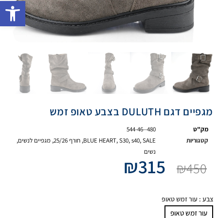
פתח 
מגפיים דגם DULUTH בצבע טאופ זמש
מק"ט
544-46--480
קטגוריות
SALE
,
s40
,
S30
,
BLUE HEART
,
חורף 25/26
,
מגפיים לנשים
,
נשים
₪
315
₪
450
צבע
: עור זמש טאופ
עור זמש טאופ