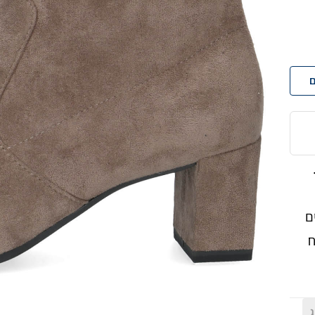
ם
ם
ח
ג