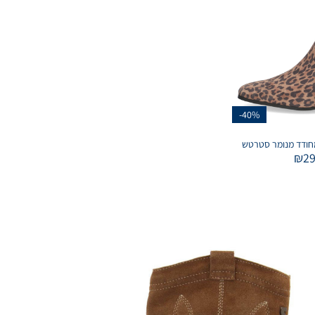
-40%
₪
2