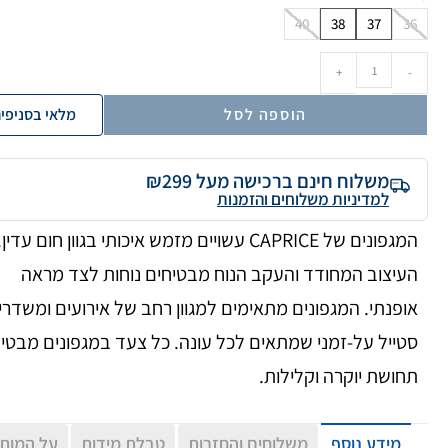
40
38
37
36
+
-
הוספה לסל
מלאי בסניפי
משלוח חינם ברכישה מעל ₪299
למדיניות משלוחים והזמנות
המגפונים של CAPRICE עשויים מזמש איכותי בגוון חום עדין.
העיצוב המחודד והעקב הנוח מבטיחים נוחות לצד מראה
אופנתי. המגפונים מתאימים למגוון רחב של אירועים ומשדרי
סטייל על-זמני שמתאים לכל עונה. כל צעד במגפונים מבטי
תחושת יוקרה וקלילות.
מידע נוסף
משלוחים והחזרות
טבלת מידות
על המות