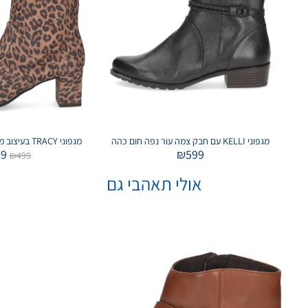
מגפוני KELLI עם חבק צמה עור נפה חום כהה
מגפוני TRACY בעיצוב מחודד מנומר סטרטש
99
₪
599
₪
499
אולי תאהבי גם