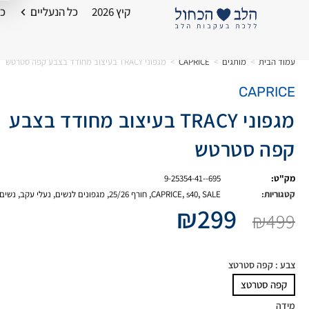
קיץ 2026
כל הנעליים
כל
עמוד הבית
>
מותגים
>
CAPRICE
>
מגפוני TRACY בעיצוב מחודד בצבע קפה סטרטש
CAPRICE
מגפוני TRACY בעיצוב מחודד בצבע
קפה סטרטש
מק"ט:
9-25354-41--695
קטגוריות:
SALE
,
s40
,
CAPRICE
,
חורף 25/26
,
מגפונים לנשים
,
נעלי עקב
,
נשים
₪
299
₪
499
צבע
: קפה סטרטצ
קפה סטרטצ
מידה