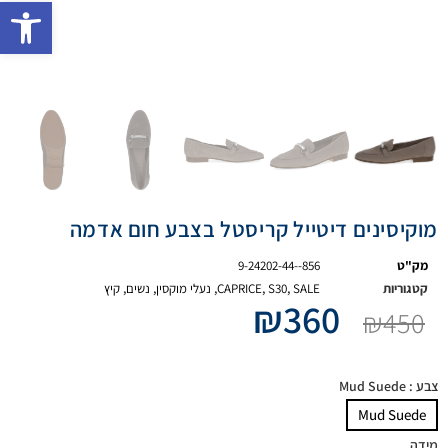
פתח 
מוקיסינים דיטייל קריסטל בצבע חום אדמה
מק"ט
9-24202-44--856
קטגוריות
SALE
,
S30
,
CAPRICE
,
נעלי מוקסין
,
נשים
,
קיץ
₪
360
₪
450
צבע
: Mud Suede
Mud Suede
מידה