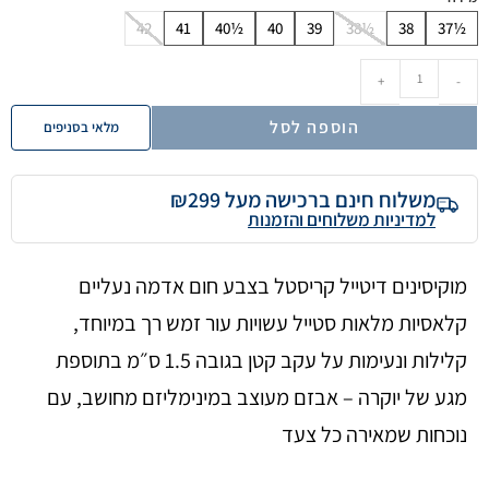
42
41
40½
40
39
38½
38
37½
+
-
הוספה לסל
מלאי בסניפים
משלוח חינם ברכישה מעל ₪299
למדיניות משלוחים והזמנות
מוקיסינים דיטייל קריסטל בצבע חום אדמה נעליים
קלאסיות מלאות סטייל עשויות עור זמש רך במיוחד,
קלילות ונעימות על עקב קטן בגובה 1.5 ס״מ בתוספת
מגע של יוקרה – אבזם מעוצב במינימליזם מחושב, עם
נוכחות שמאירה כל צעד