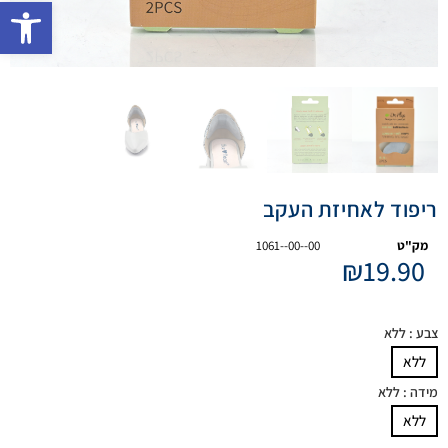
פתח 
ריפוד לאחיזת העקב
מק"ט
1061--00--00
₪
19.90
צבע
: ללא
ללא
מידה
: ללא
ללא