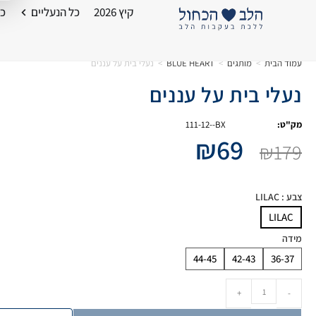
קיץ 2026
כל הנעליים
כל
עמוד הבית
>
מותגים
>
BLUE HEART
>
נעלי בית על עננים
נעלי בית על עננים
מק"ט:
111-12--BX
₪
69
₪
179
צבע
: LILAC
LILAC
מידה
44-45
42-43
36-37
+
-