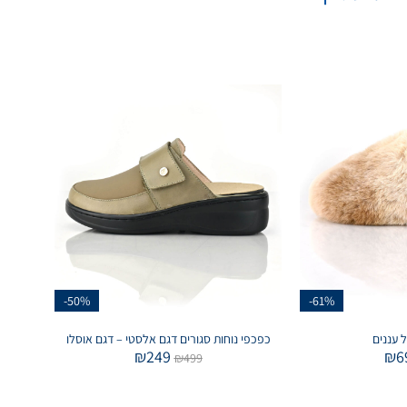
-50%
-61%
ל עננים
כפכפי נוחות סגורים דגם אלסטי – דגם אוסלו
₪
249
₪
6
₪
499