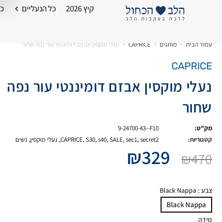
קיץ 2026
כל הנעליים
כל
עמוד הבית
>
מותגים
>
CAPRICE
>
נעלי מוקסין אבזם דומיננטי עור נפה שחור
CAPRICE
נעלי מוקסין אבזם דומיננטי עור נפה
שחור
מק"ט:
9-24700-43--F10
קטגוריות:
secret2
,
sec1
,
SALE
,
s40
,
S30
,
CAPRICE
,
נעלי מוקסין
,
נשים
₪
329
₪
470
צבע
: Black Nappa
Black Nappa
מידה