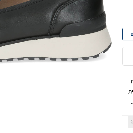
ם
ת
ג