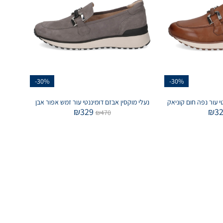
-30%
-30%
י עור נפה חום קוניאק
נעלי מוקסין אבזם דומיננטי עור זמש אפור אבן
₪
329
₪
3
₪
470