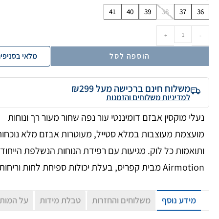
41
40
39
38
37
36
+
-
הוספה לסל
מלאי בסניפי
משלוח חינם ברכישה מעל ₪299
למדיניות משלוחים והזמנות
נעלי מוקסין אבזם דומיננטי עור נפה שחור מעור רך ונוחות
מועצמת מעוצבות במלא סטייל, מעוטרות אבזם מלא נוכחות
ותואמות כל לוק. מגיעות עם רפידת הנוחות הנשלפת הייחודי
Airmotion מבית קפריס, בעלת יכולות ספיחת לחות וריחות.
מידע נוסף
משלוחים והחזרות
טבלת מידות
על המות