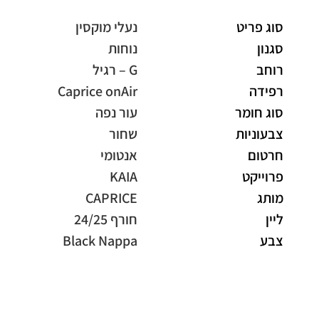
סוג פריט
נעלי מוקסין
סגנון
נוחות
רוחב
G – רגיל
רפידה
Caprice onAir
סוג חומר
עור נפה
צבעוניות
שחור
חרטום
אנטומי
פרוייקט
KAIA
מותג
CAPRICE
ליין
חורף 24/25
צבע
Black Nappa