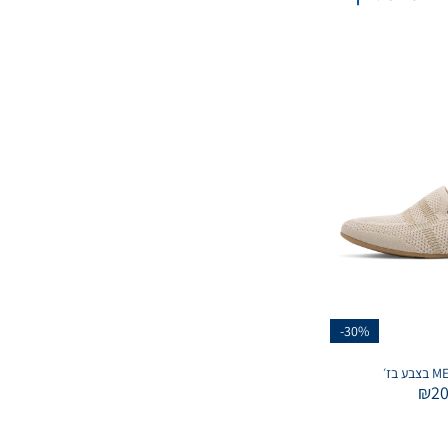
-30%
₪
2