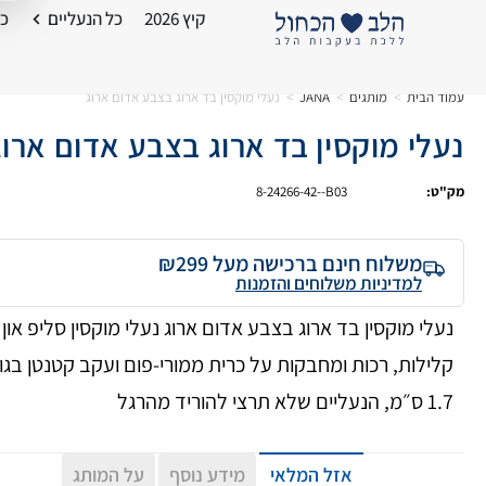
קיץ 2026
כל הנעליים
כל
עמוד הבית
>
מותגים
>
JANA
>
נעלי מוקסין בד ארוג בצבע אדום ארוג
נעלי מוקסין בד ארוג בצבע אדום ארוג
מק"ט:
8-24266-42--B03
משלוח חינם ברכישה מעל ₪299
למדיניות משלוחים והזמנות
נעלי מוקסין בד ארוג בצבע אדום ארוג נעלי מוקסין סליפ און
קלילות, רכות ומחבקות על כרית ממורי-פום ועקב קטנטן בגו
1.7 ס״מ, הנעליים שלא תרצי להוריד מהרגל
אזל המלאי
מידע נוסף
על המותג