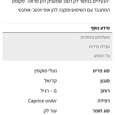
*
הנעליים בגימור לק רטוב שמעניק להן מראה ״מקומט״
המתגבר עם השימוש ומקנה להן אופי וינטג׳-אותנטי
מידע נוסף
משלוחים והחזרות
טבלת מידות
על המותג
סוג פריט
נעלי מוקסין
סגנון
קז'ואל
רוחב
G – רגיל
רפידה
Caprice onAir
סוג חומר
עור לק