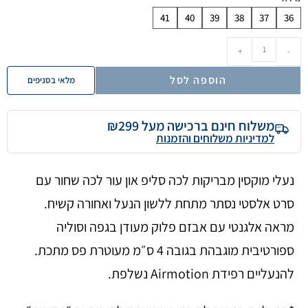
41
40
39
38
37
36
+
-
הוספה לסל
מלאי בסניפים
משלוח חינם ברכישה מעל ₪299
למדיניות משלוחים והזמנות
נעלי מוקסין מבריקות לכה סליפ און עור לכה שחור עם
סרט אלסטי נסתר מתחת ללשון הנעל ואחורה קשיח.
מראה אלגנטי עם אבזם פלוק מעודן בגפה וסוליה
ספורטיבית מוגבהת בגובה 4 ס״מ מעוטרת פס מתכת.
להנעליים רפידת Airmotion נשלפת.