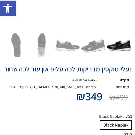
פתח 
נעלי מוקסין מבריקות לכה סליפ און עור לכה שחור
מק"ט
9-24702-43--466
קטגוריות
secret2
,
sec1
,
SALE
,
s40
,
S30
,
CAPRICE
,
נעלי מוקסין
,
נשים
₪
349
₪
499
צבע
: Black Naplak
Black Naplak
מידה