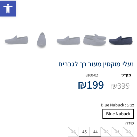
פתח 
נעלי מוקסין מעור רך לגברים
מק"ט
8100-02
₪
199
₪
399
צבע
: Blue Nubuck
Blue Nubuck
מידה
46
45
44
42
41
40