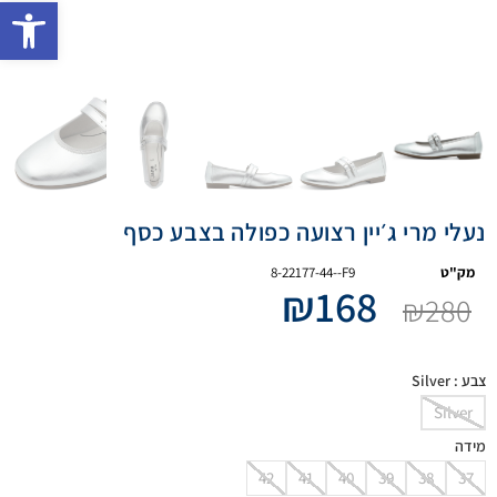
פתח 
נעלי מרי ג׳יין רצועה כפולה בצבע כסף
מק"ט
8-22177-44--F9
₪
168
₪
280
צבע
: Silver
Silver
מידה
42
41
40
39
38
37