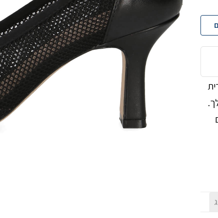
ם
ית
ך.
ג