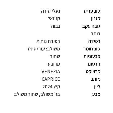
סוג פריט
נעלי סירה
סגנון
קז'ואל
גובה עקב
גבוה
רוחב
רפידה
רפידת נוחות
סוג חומר
משולב: עור/סינט
צבעוניות
שחור
חרטום
מרובע
פרוייקט
VENEZIA
מותג
CAPRICE
ליין
קיץ 2024
צבע
בז' משולב
,
שחור משולב