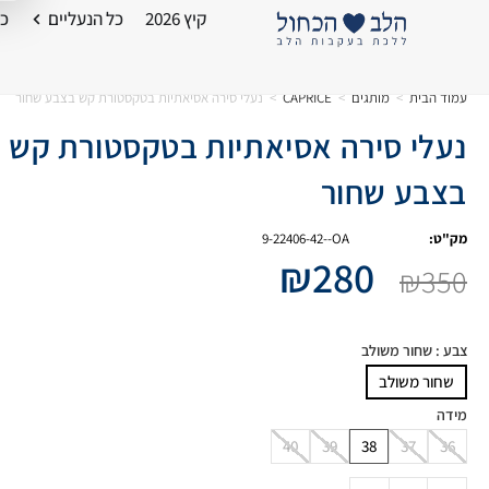
קיץ 2026
כל הנעליים
כל
עמוד הבית
>
מותגים
>
CAPRICE
>
נעלי סירה אסיאתיות בטקסטורת קש בצבע שחור
נעלי סירה אסיאתיות בטקסטורת קש
בצבע שחור
מק"ט:
9-22406-42--OA
₪
280
₪
350
צבע
: שחור משולב
שחור משולב
מידה
40
39
38
37
36