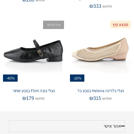
₪
333
₪
370
מבצע קיץ
אזל המלאי
-40%
-10%
נעלי בלרינה Helena בצבע בז'
נעלי בובה Flint בצבע שחור
₪
179
₪
315
₪
299
₪
350
אזור אישי