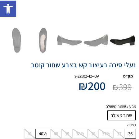
פתח 
נעלי סירה בעיצוב קש בצבע שחור קומב
מק"ט
9-22502-42--OA
₪
200
₪
399
צבע
: שחור משולב
שחור משולב
מידה
41
40½
40
39
38½
38
37½
37
36