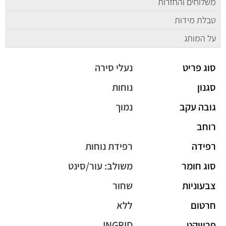
משלוחים והחזרות
טבלת מידות
על המותג
סוג פריט
נעלי סירה
סגנון
נוחות
גובה עקב
נמוך
רוחב
רפידה
רפידת נוחות
סוג חומר
משולב: עור/סינט
צבעוניות
שחור
חרטום
ללא
פרוייקט
INGRID