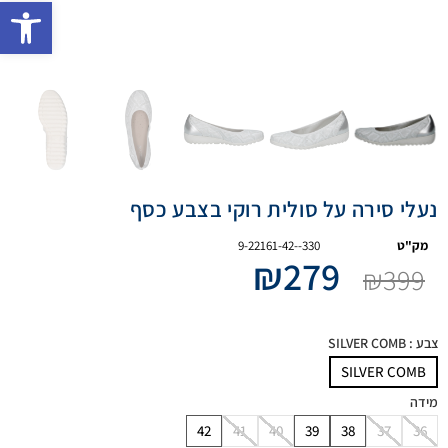
פתח 
נעלי סירה על סולית רוקי בצבע כסף
מק"ט
9-22161-42--330
₪
279
₪
399
צבע
: SILVER COMB
SILVER COMB
מידה
42
41
40
39
38
37
36