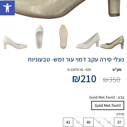
פתח 
נעלי סירה עקב דמוי עור זמש- טבעוניות
מק"ט
8-22470-41--929
₪
210
₪
350
צבע
: Gold Met.Textil
Gold Met.Textil
מידה
42
41
40
39
38
37