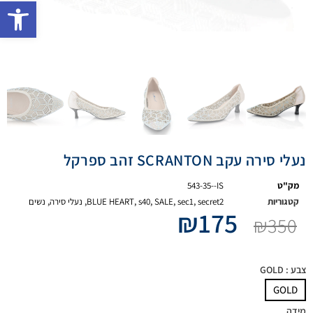
פתח 
נעלי סירה עקב SCRANTON זהב ספרקל
מק"ט
543-35--IS
קטגוריות
secret2
,
sec1
,
SALE
,
s40
,
BLUE HEART
,
נעלי סירה
,
נשים
₪
175
₪
350
צבע
: GOLD
GOLD
מידה