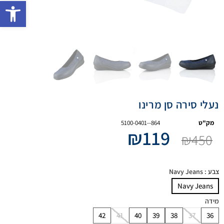
פתח 
נעלי סירה סן מרינו
מק"ט
5100-0401--864
₪
119
₪
450
צבע
: Navy Jeans
Navy Jeans
מידה
42
41
40
39
38
37
36