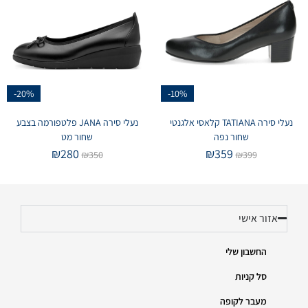
-20%
-10%
נעלי סירה TATIANA קלאסי אלגנטי
נעלי סירה JANA פלטפורמה בצבע
שחור נפה
שחור מט
₪
280
₪
359
₪
350
₪
399
אזור אישי
החשבון שלי
סל קניות
מעבר לקופה