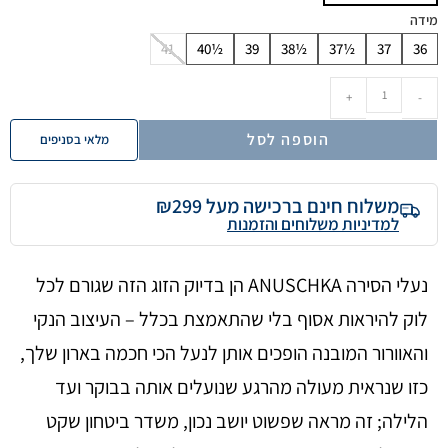
מידה
41
40½
39
38½
37½
37
36
+
-
הוספה לסל
מלאי בסניפים
משלוח חינם ברכישה מעל ₪299
למדיניות משלוחים והזמנות
נעלי הסירה ANUSCHKA הן בדיוק הזוג הזה שגורם לכל
לוק להיראות אסוף בלי שהתאמצת בכלל – העיצוב הנקי
והאוורור המובנה הופכים אותן לנעל הכי חכמה בארון שלך,
כזו שנראית מעולה מהרגע שנועלים אותה בבוקר ועד
הלילה; זה מראה שפשוט יושב נכון, משדר ביטחון שקט