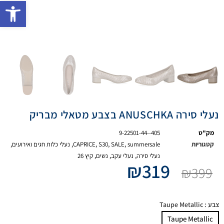
פתח 
נעלי סירה ANUSCHKA בצבע מטאלי מבריק
מק"ט
9-22501-44--405
קטגוריות
summersale
,
SALE
,
S30
,
CAPRICE
,
נעלי כלות חגים ואירועים
,
נעלי סירה
,
נעלי עקב
,
נשים
,
קיץ 26
₪
319
₪
399
צבע
: Taupe Metallic
Taupe Metallic