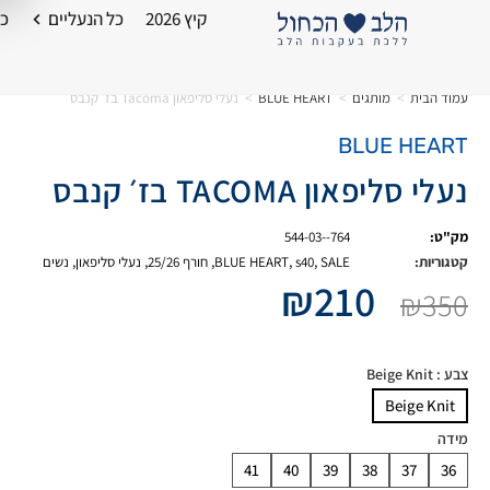
קיץ 2026
כל הנעליים
כל
עמוד הבית
>
מותגים
>
BLUE HEART
>
נעלי סליפאון Tacoma בז׳ קנבס
BLUE HEART
נעלי סליפאון TACOMA בז׳ קנבס
מק"ט:
544-03--764
קטגוריות:
SALE
,
s40
,
BLUE HEART
,
חורף 25/26
,
נעלי סליפאון
,
נשים
₪
210
₪
350
צבע
: Beige Knit
Beige Knit
מידה
41
40
39
38
37
36