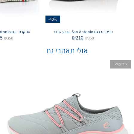
-40%
סניקרס דגם San Antonio בצבע שחור
סניקרס דגם San Antonio בצבע בז'
75
₪
210
₪
350
₪
350
אולי תאהבי גם
אזל המלאי