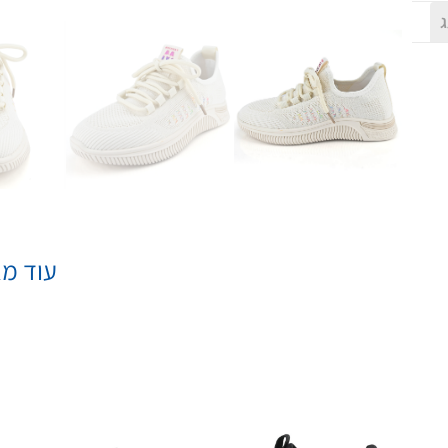
ג
עוד מא