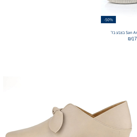
-50%
₪
1