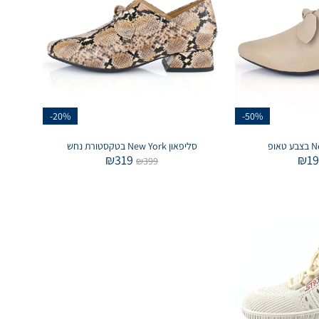
-20%
-50%
סליפאון New York בטקסטורת נחש
₪
319
₪
1
₪
399