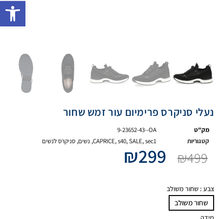
פתח 
נעלי סניקרס פרימיום עור זמש שחור
מק"ט
9-23652-43--OA
קטגוריות
sec1
,
SALE
,
s40
,
CAPRICE
,
נשים
,
סניקרס לנשים
₪
299
₪
499
צבע
: שחור משולב
שחור משולב
מידה