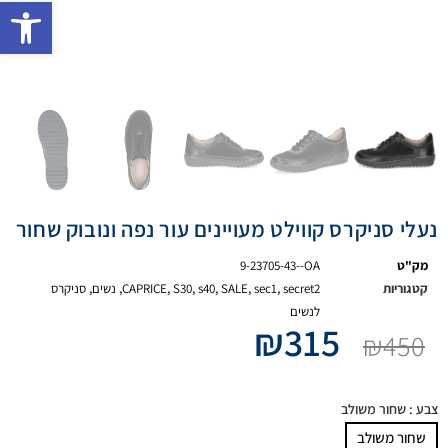
פתח 
נעלי סניקרס קווילט מעויינים עור נפה ונובוק שחור
מק"ט
9-23705-43--OA
קטגוריות
secret2
,
sec1
,
SALE
,
s40
,
S30
,
CAPRICE
,
נשים
,
סניקרס
לנשים
₪
315
₪
450
צבע
: שחור משולב
שחור משולב