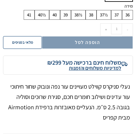
מידה
41
40½
40
39
38½
38
37½
37
36
+
-
הוספה לסל
מלאי בסניפים
משלוח חינם ברכישה מעל ₪299
למדיניות משלוחים והזמנות
נעלי סניקרס קווילט מעויינים עור נפה ונובוק שחור חיתוכי
עור עדינים ושילוב חומרים חכם, סגירת שרוכים וסוליה
בגובה 2.5 ס״מ. הנעליים מאובזרות ברפידת Airmotion
מבית קפריס