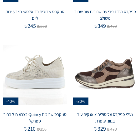
סניקרס הנדז-פרי עם שרוכים עור שחור
סניקרס שרוכים בד אלסטי בצבע ירוק
משולב
ליים
₪
245
₪
349
₪
350
₪
499
-40%
-30%
נעלי סניקרס על סוליה צ'אנקית עור
סניקרס שרוכים Quincy בצבע חול בהיר
בגווני עופרת
ספרקל
₪
210
₪
329
₪
350
₪
470