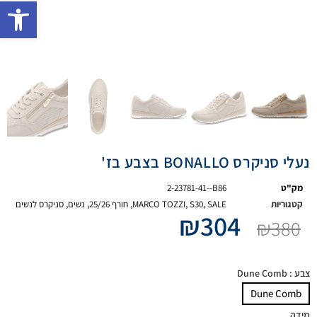
פתח 
נעלי סניקרס BONALLO בצבע בז'
מק"ט
2-23781-41--B86
קטגוריות
SALE
,
S30
,
MARCO TOZZI
,
חורף 25/26
,
נשים
,
סניקרס לנשים
₪
304
₪
380
צבע
: Dune Comb
Dune Comb
מידה