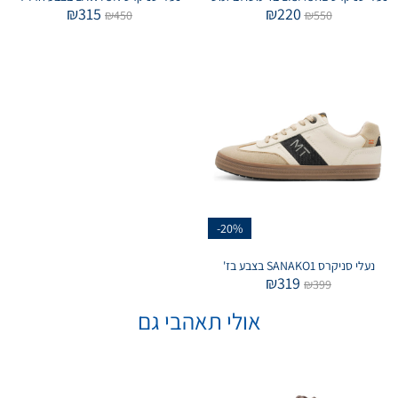
₪
315
₪
220
₪
450
₪
550
-20%
נעלי סניקרס SANAKO1 בצבע בז'
₪
319
₪
399
אולי תאהבי גם