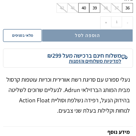
42
41
40
39
38
37
36
+
-
הוספה לסל
מלאי בסניפים
משלוח חינם ברכישה מעל ₪299
למדיניות משלוחים והזמנות
נעלי ספורט עם סריגת רשת אוורירית וכריות עוטפות קרסול
מבית המותג הברזילאי Adrun. לנעליים שרוכים לשליטה
בהידוק הנעל, רפידה נשלפת וסוליית Action Float
לנוחות וקלילות בעלת שני צבעים.
מידע נוסף