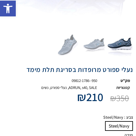
פתח 
נעלי ספורט מרופדות בסריגת תלת מימד
מק"ט
09812-1786--950
קטגוריות
SALE
,
s40
,
ADRUN
,
נעלי ספורט
,
נשים
₪
210
₪
350
צבע
: Steel/Navy
Steel/Navy
מידה