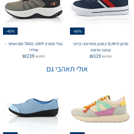
-40%
-66%
סניקרס SLIM בסגנון ספורטיבי בנייבי
נעלי ספורט TRAIL GRIP חום ושחור –
ונגיעה אדומה
סולידי
₪
239
₪
119
₪
399
₪
350
אולי תאהבי גם