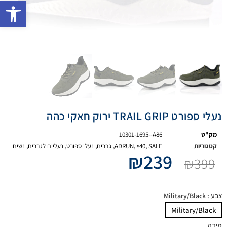
פתח 
נעלי ספורט TRAIL GRIP ירוק חאקי כהה
מק"ט
10301-1695--A86
קטגוריות
SALE
,
s40
,
ADRUN
,
גברים
,
נעלי ספורט
,
נעליים לגברים
,
נשים
₪
239
₪
399
צבע
: Military/Black
Military/Black
מידה