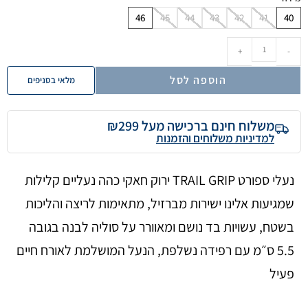
46
45
44
43
42
41
40
+
-
הוספה לסל
מלאי בסניפים
משלוח חינם ברכישה מעל ₪299
למדיניות משלוחים והזמנות
נעלי ספורט TRAIL GRIP ירוק חאקי כהה נעליים קלילות
שמגיעות אלינו ישירות מברזיל, מתאימות לריצה והליכות
בשטח, עשויות בד נושם ומאוורר על סוליה לבנה בגובה
5.5 ס״מ עם רפידה נשלפת, הנעל המושלמת לאורח חיים
פעיל