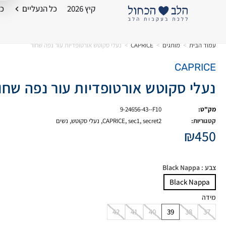
קיץ 2026
כל הנעליים
כל
עמוד הבית
>
מותגים
>
CAPRICE
>
נעלי סקוטש אורטופדיות עור נפה שחור
CAPRICE
נעלי סקוטש אורטופדיות עור נפה שחו
מק"ט:
9-24656-43--F10
קטגוריות:
secret2
,
sec1
,
CAPRICE
,
נעלי סקוטש
,
נשים
₪
450
צבע
: Black Nappa
Black Nappa
מידה
42
41
40
39
38
37