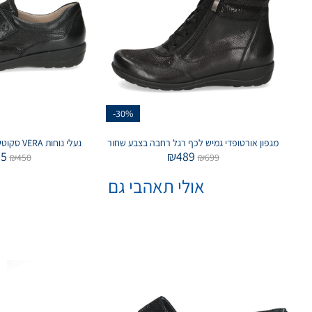
-30%
מגפון אורטופדי גמיש לכף רגל רחבה בצבע שחור
נעלי נוחות VERA סקוטש בצבע שחור מנומר
05
₪
489
₪
450
₪
699
אולי תאהבי גם