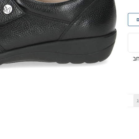
ם
ר נפה שחור הנעליים ברוחב H רחב
ג