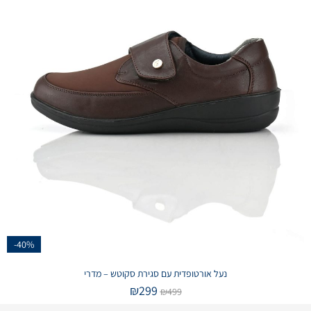
-40%
נעל אורטופדית עם סגירת סקוטש – מדרי
₪
299
₪
499