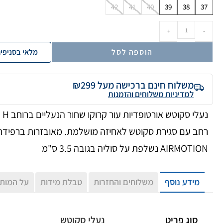
42
41
40
39
38
37
+
-
הוספה לסל
מלאי בסניפי
משלוח חינם ברכישה מעל ₪299
למדיניות משלוחים והזמנות
נעלי סקוטש אורטופדיות עור קרוקו שחור הנעליים ברוחב H
רחב עם סגירת סקוטש לאחיזה מושלמת. מאובזרות ברפידת
AIRMOTION נשלפת על סוליה בגובה 3.5 ס"מ
מידע נוסף
משלוחים והחזרות
טבלת מידות
על המות
סוג פריט
נעלי סקוטש