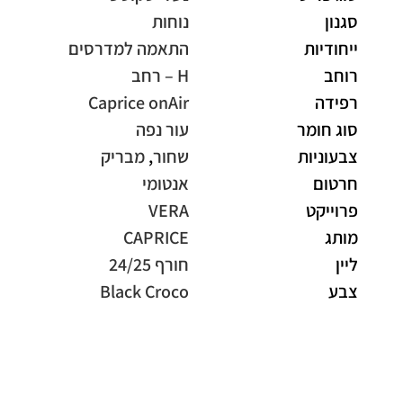
סגנון
נוחות
ייחודיות
התאמה למדרסים
רוחב
H – רחב
רפידה
Caprice onAir
סוג חומר
עור נפה
צבעוניות
שחור
,
מבריק
חרטום
אנטומי
פרוייקט
VERA
מותג
CAPRICE
ליין
חורף 24/25
צבע
Black Croco