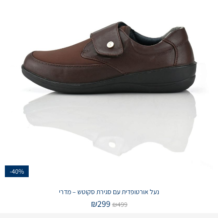
-40%
נעל אורטופדית עם סגירת סקוטש – מדרי
₪
299
₪
499