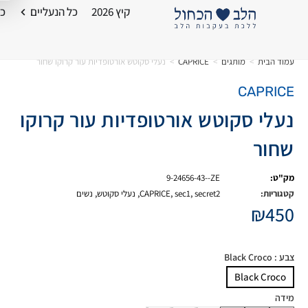
קיץ 2026
כל הנעליים
כל
עמוד הבית
>
מותגים
>
CAPRICE
>
נעלי סקוטש אורטופדיות עור קרוקו שחור
CAPRICE
נעלי סקוטש אורטופדיות עור קרוקו
שחור
מק"ט:
9-24656-43--ZE
קטגוריות:
secret2
,
sec1
,
CAPRICE
,
נעלי סקוטש
,
נשים
₪
450
צבע
: Black Croco
Black Croco
מידה