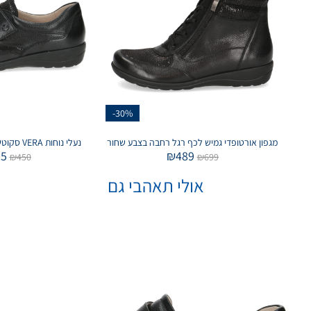
-30%
מגפון אורטופדי גמיש לכף רגל רחבה בצבע שחור
נעלי נוחות VERA סקוטש בצבע שחור מנומר
05
₪
489
₪
450
₪
699
אולי תאהבי גם