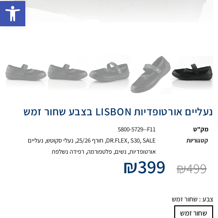
פתח 
נעליים אורטופדיות LISBON בצבע שחור זמש
מק"ט
5800-5729--F11
קטגוריות
SALE
,
S30
,
DR.FLEX
,
חורף 25/26
,
נעלי סקוטש
,
נעליים
אורטופדיות
,
נשים
,
פלטפורמה
,
רפידה נשלפת
₪
399
₪
499
צבע
: שחור זמש
שחור זמש