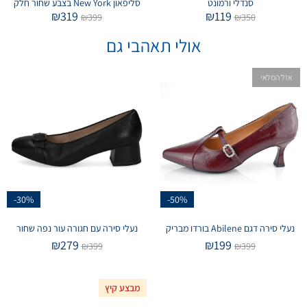
סנדלי ורמונט
סליפאון New York בצבע שחור חלק
₪
319
₪
119
₪
399
₪
350
אולי תאהבי גם
אזל המלאי
-30%
-50%
נעלי סירה דגם Abilene בורדו מבריק
נעלי סירה עם חגורה עור נפה שחור
₪
279
₪
199
₪
399
₪
399
מבצע קיץ